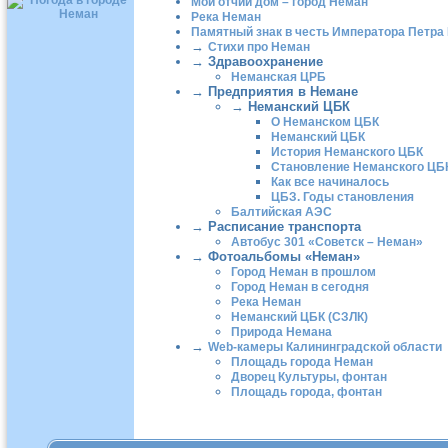
Мой отчий дом – город Неман
Река Неман
Памятный знак в честь Императора Петра 
→
Стихи про Неман
→
Здравоохранение
Неманская ЦРБ
→
Предприятия в Немане
→
Неманский ЦБК
О Неманском ЦБК
Неманский ЦБК
История Неманского ЦБК
Становление Неманского ЦБ
Как все начиналось
ЦБЗ. Годы становления
Балтийская АЭС
→
Расписание транспорта
Автобус 301 «Советск – Неман»
→
Фотоальбомы «Неман»
Город Неман в прошлом
Город Неман в сегодня
Река Неман
Неманский ЦБК (СЗЛК)
Природа Немана
→
Web-камеры Калининградской области
Площадь города Неман
Дворец Культуры, фонтан
Площадь города, фонтан