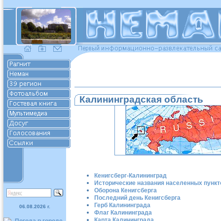
Калининградская область
Кенигсберг-Калининград
Исторические названия населенных пункт
Оборона Кенигсберга
Последний день Кенигсберга
Герб Калининграда
06.08.2026 г.
Флаг Калининграда
Карта Калининграда