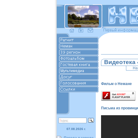
Видеотека 
На
Фильм о Немане
Письма из провинц
07.08.2026 г.