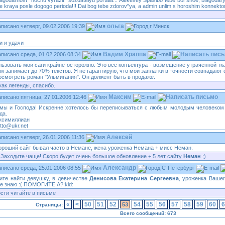
lagodarnost" hochu vyrazit" sozdatelyu portala... Alekesey Spasibo tebe bol"shoe, blagodar
ye kraya posle dogogo perioda!!! Dai bog tebe zdorov"ya, a admin unlim s horoshim konnekto
ольга
четверг, 09.02.2006 19:39
г Минск
и и удачи
Вадим Храппа
среда, 01.02.2006 08:34
льзовать мои саги крайне осторожно. Это все конъектура - возмещение утраченной т
ем занимает до 70% текстов. Я не гарантирую, что мои заплатки в точности совпадают
осмотреть роман "Ульмигания". Он должент быть в продаже.
как легенды, спасибо.
Максим
пятница, 27.01.2006 12:46
ы и Господа! Искренне хотелось бы переписываться с любым молодым человеком (
да.
ксимиллиан
tto@ukr.net
Алексей
четверг, 26.01.2006 11:36
ороший сайт бывал часто в Немане, жена уроженка Немана + мисс Неман.
Заходите чаще! Скоро будет очень большое обновление + 5 лет сайту
Неман
;)
Александр
среда, 25.01.2006 08:55
С-Петербург
ите найти девушку, в девичестве
Денисова Екатерина Сергеевна
, уроженка Вашег
не знаю :( ПОМОГИТЕ А?:kid:
сти читайте в письме
«
<
50
51
52
54
55
56
57
58
59
60
6
53
Страницы:
Всего сообщений: 673