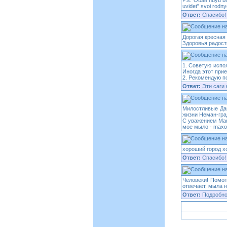
P.s. Otdel"nuyu b
uvidet" svoi rodn
Ответ:
Спасибо!
Дорогая кресная
Здоровья радост
1. Советую испо
Иногда этот при
2. Рекомендую п
Ответ:
Эти саги 
Милостливые Дам
жизни Неман-гра
С уважением Ма
мое мыло - maxo
хороший город х
Ответ:
Спасибо! 
Человеки! Помог
отвечает, мыла 
Ответ:
Подробно