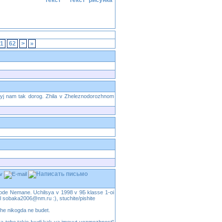
1
62
>
»
toryj nam tak dorog. Zhila v Zheleznodorozhnom
iv
rode Nemane. Uchilsya v 1998 v 9Б klasse 1-oi
l sobaka2006@nm.ru :), stuchite/pishite
she nikogda ne budet.