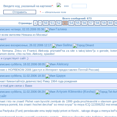
Введите код, указанный на картинке
*
:
»»»
*
— обязательное поле
Всего сообщений: 673
«
<
50
51
52
54
55
56
57
58
59
60
6
53
Страницы:
Галина
четверг, 02.03.2006 05:36
т всем жителям Немана из Москвы!
ивет!
Galina
воскресенье, 26.02.2006 12:17
Dinard
 Nemana. Zhivu vo Frantcii. Alekseju priznatel"na za site s takoj lubov"ju o gorode, ko
amom dome, chto na foto. Aleksey, spasibo!
 и существует сайт ;)
Aleksey
суббота, 18.02.2006 08:05
ние с НОРВЕКОМ 2006 (доступ в Интернет предоставлен Почтой России)
Царук
суббота, 11.02.2006 18:30
знает Кимантайте(в девичестве) Риму 1964 года рождения
e-mail для связи с Вами
Artyom Klimenko (Kesha)
суббота, 11.02.2006 08:29
Tel-Av
naet i kto ne znaet! Pishet vam byvshii zemlyak do 1999 goda prozhivavshii v slavnom go
to menya pomnit, kto znaet i hochet derzhat" so mnoi svyaz" to moya ICQ:113306252 moi emai
na Pavlyuka (Funt) peredavaite emu teplyi teplyi privet ot Keshi... takogo druga u menya bol"