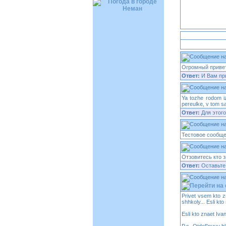
Огромный приве
Ответ:
И Вам пр
Ya tozhe rodom iz
pereulke, v tom s
Ответ:
Для этого
Тестовое сообще
Отзовитесь кто 
Ответ:
Оставьте 
Privet vsem kto z
shhkoly... Esli k
Esli kto znaet Iva