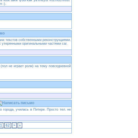
ya tebe takie lyudi kak ya imeyut vozmozhnost"
m :).
кани текстов собственными реконструкциями.
 с утерянными оригинальными частями саг.
пол не играет роли) на тему повседневной
о города, училась в Питере. Просто тел. не
1
62
>
»