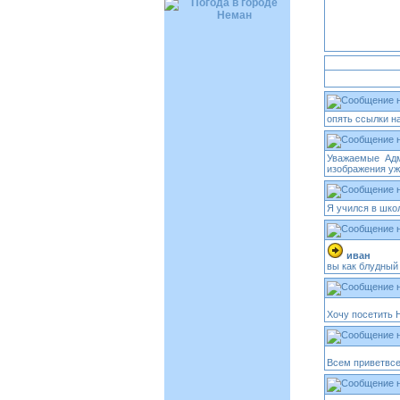
опять ссылки на
Уважаемые Адм
изображения ужа
Я учился в шко
иван
вы как блудный 
Хочу посетить 
Всем приветвсе