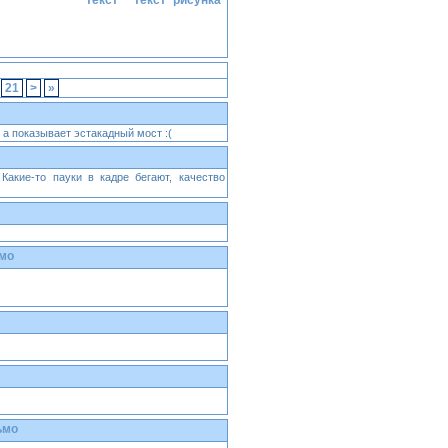
21
>
»
 а показывает эстакадный мост :(
акие-то пауки в кадре бегают, качество