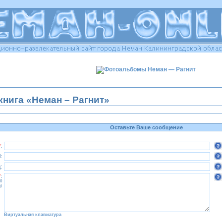
книга «Неман – Рагнит»
Оставьте Ваше сообщение
*
:
:
:
*
:
0
)
Виртуальная клавиатура