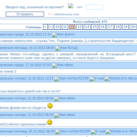
Введите код, указанный на картинке
*
:
»»»
*
— обязательное поле
Всего сообщений: 673
«
<
10
11
13
14
15
16
17
18
19
20
12
Страницы:
guest
среда, 31.10.2012 17:14
 камеры перепутали... ссылка "пос. Родники (камера 1),строительство Кардиоцентра" -
Влад
пятница, 19.10.2012 08:55
ины! Можно что-нибудь сделать с камерой, направленной на Эстакадный мост? К
сное (намного хуже чем на других камерах), и стекло будто в трещинах.
иван
среда, 17.10.2012 07:53
ле номер 2
vurhard1190
четверг, 11.10.2012 13:12
сын-вернётесь домой или так.в гости?
иван
четверг, 11.10.2012 09:06
Неман.Думаю мечта сбудется.
иван
четверг, 11.10.2012 09:03
м!Особенно одноклассникам!
vurhard1190
пятница, 05.10.2012 06:29