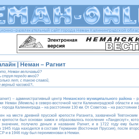
лайн | Неман – Рагнит
то, Неман величавый?
 струя передо мной?
лько лет, с такою славой,
верный часовой?
.
.
агнит) – административный центр
Неманского муниципального района
– р
ки Неман (Мемель) в северо-восточной части Калининградской области и на
– города Калининграда – на расстоянии
130 км
. От Советска – на расстоянии
ен на месте древней прусской крепости Раганита, захваченой Тевтонским
е крепости был основан замок и образовалось поселение «Ландесхут», кото
 значение, получило
деньги
и название Рагнит, и в 1722 году ему был
До
1945 года
находился в составе Германии (Восточная Пруссия), после втор
СР и в
1946 году
был переименован в Неман.