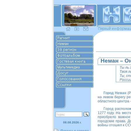
Неман – Он
Ты ль э
Твоя ль
Ты, сто
России 
Город Неман
(Р
на левом берегу ре
областного центра 
Город располож
1277 году. На мест
приобрело важное
городские права. 
08.08.2026 г.
войны отошел к СС