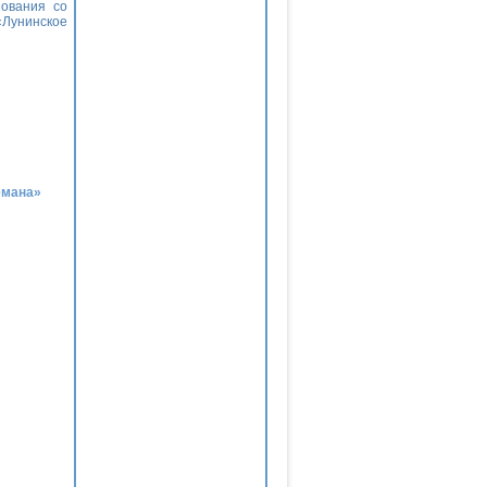
зования со
«Лунинское
емана»