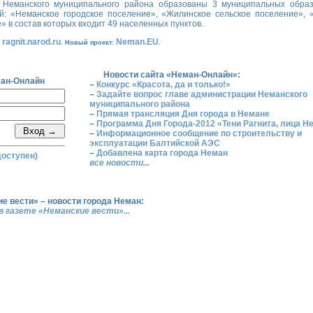
 Неманского муниципального района образованы 3 муниципальных обра
й: «Неманское городское поселение», «Жилинское сельское поселение», 
» в состав которых входит 49 населенных пунктов.
ragnit.narod.ru
Neman.EU
:
. Новый проект:
.
Новости сайта «Неман-Онлайн»:
ан-Онлайн
–
Конкурс «Красота, да и только!»
–
Задайте вопрос главе администрации Неманского
муниципального района
–
Прямая трансляция Дня города в Немане
–
Программа Дня Города-2012 «Тени Рагнита, лица Н
–
Информационное сообщение по строительству и
эксплуатации Балтийской АЭС
–
Добавлена карта города Неман
доступен)
все новости...
е вести» – новости города Неман:
в газете «Неманские вести»...