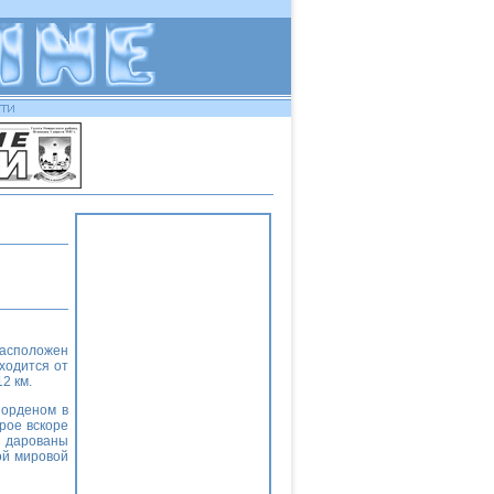
асположен
ходится от
12 км
.
 орденом в
рое вскоре
и дарованы
ой мировой